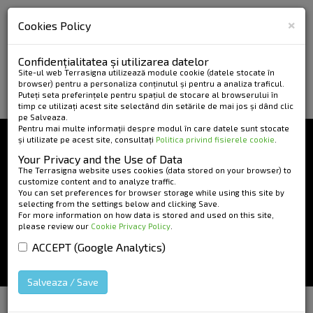
×
Cookies Policy
Confidențialitatea și utilizarea datelor
Site-ul web Terrasigna utilizează module cookie (datele stocate în
browser) pentru a personaliza conținutul și pentru a analiza traficul.
Puteți seta preferințele pentru spațiul de stocare al browserului în
timp ce utilizați acest site selectând din setările de mai jos și dând clic
pe Salveaza.
Pentru mai multe informații despre modul în care datele sunt stocate
și utilizate pe acest site, consultați
Politica privind fisierele cookie
.
TERRASIGNA
Your Privacy and the Use of Data
CONTACT
The Terrasigna website uses cookies (data stored on your browser) to
customize content and to analyze traffic.
You can set preferences for browser storage while using this site by
selecting from the settings below and clicking Save.
For more information on how data is stored and used on this site,
please review our
Cookie Privacy Policy
.
ACCEPT (Google Analytics)
Salveaza / Save
HOME
»
Contact