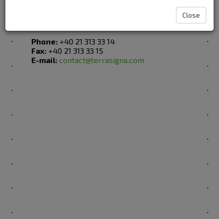
Address:
3 Logofat Luca Stroici Street,
020581
Close
Bucharest, Romania
Phone:
+40 21 313 33 14
Fax:
+40 21 313 33 15
E-mail:
contact@terrasigna.com